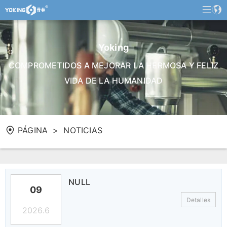
Yoking
COMPROMETIDOS A MEJORAR LA HERMOSA Y FELIZ
VIDA DE LA HUMANIDAD
PÁGINA
NOTICIAS
NULL
09
Detalles
2026.6